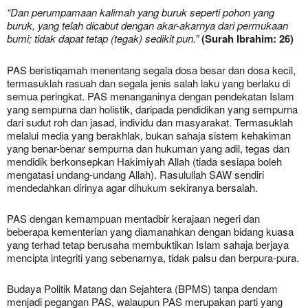
“Dan perumpamaan kalimah yang buruk seperti pohon yang
buruk, yang telah dicabut dengan akar-akarnya dari permukaan
bumi; tidak dapat tetap (tegak) sedikit pun.”
(Surah Ibrahim: 26)
PAS beristiqamah menentang segala dosa besar dan dosa kecil,
termasuklah rasuah dan segala jenis salah laku yang berlaku di
semua peringkat. PAS menanganinya dengan pendekatan Islam
yang sempurna dan holistik, daripada pendidikan yang sempurna
dari sudut roh dan jasad, individu dan masyarakat. Termasuklah
melalui media yang berakhlak, bukan sahaja sistem kehakiman
yang benar-benar sempurna dan hukuman yang adil, tegas dan
mendidik berkonsepkan Hakimiyah Allah (tiada sesiapa boleh
mengatasi undang-undang Allah). Rasulullah SAW sendiri
mendedahkan dirinya agar dihukum sekiranya bersalah.
PAS dengan kemampuan mentadbir kerajaan negeri dan
beberapa kementerian yang diamanahkan dengan bidang kuasa
yang terhad tetap berusaha membuktikan Islam sahaja berjaya
mencipta integriti yang sebenarnya, tidak palsu dan berpura-pura.
Budaya Politik Matang dan Sejahtera (BPMS) tanpa dendam
menjadi pegangan PAS, walaupun PAS merupakan parti yang