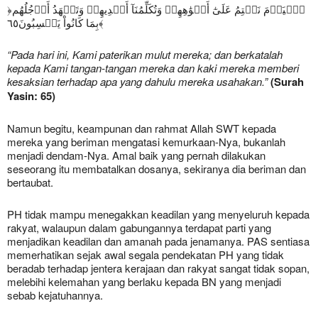
﴿ٱلۡيَوۡمَ نَخۡتِمُ عَلَىٰٓ أَفۡوَٰهِهِمۡ وَتُكَلِّمُنَآ أَيۡدِيهِمۡ وَتَشۡهَدُ أَرۡجُلُهُم
بِمَا كَانُواْ يَكۡسِبُونَ٦٥﴾
“Pada hari ini, Kami paterikan mulut mereka; dan berkatalah
kepada Kami tangan-tangan mereka dan kaki mereka memberi
kesaksian terhadap apa yang dahulu mereka usahakan.”
(Surah
Yasin: 65)
Namun begitu, keampunan dan rahmat Allah SWT kepada
mereka yang beriman mengatasi kemurkaan-Nya, bukanlah
menjadi dendam-Nya. Amal baik yang pernah dilakukan
seseorang itu membatalkan dosanya, sekiranya dia beriman dan
bertaubat.
PH tidak mampu menegakkan keadilan yang menyeluruh kepada
rakyat, walaupun dalam gabungannya terdapat parti yang
menjadikan keadilan dan amanah pada jenamanya. PAS sentiasa
memerhatikan sejak awal segala pendekatan PH yang tidak
beradab terhadap jentera kerajaan dan rakyat sangat tidak sopan,
melebihi kelemahan yang berlaku kepada BN yang menjadi
sebab kejatuhannya.