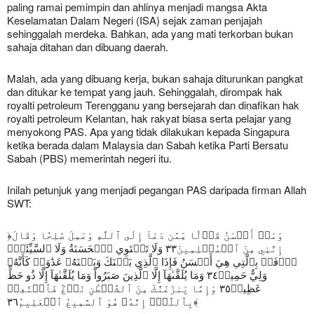
paling ramai pemimpin dan ahlinya menjadi mangsa Akta
Keselamatan Dalam Negeri (ISA) sejak zaman penjajah
sehinggalah merdeka. Bahkan, ada yang mati terkorban bukan
sahaja ditahan dan dibuang daerah.
Malah, ada yang dibuang kerja, bukan sahaja diturunkan pangkat
dan ditukar ke tempat yang jauh. Sehinggalah, dirompak hak
royalti petroleum Terengganu yang bersejarah dan dinafikan hak
royalti petroleum Kelantan, hak rakyat biasa serta pelajar yang
menyokong PAS. Apa yang tidak dilakukan kepada Singapura
ketika berada dalam Malaysia dan Sabah ketika Parti Bersatu
Sabah (PBS) memerintah negeri itu.
Inilah petunjuk yang menjadi pegangan PAS daripada firman Allah
SWT:
﴿وَمَنۡ أَحۡسَنُ قَوۡلٗا مِّمَّن دَعَآ إِلَى ٱللَّهِ وَعَمِلَ صَٰلِحٗا وَقَالَ
إِنَّنِي مِنَ ٱلۡمُسۡلِمِينَ٣٣ وَلَا تَسۡتَوِي ٱلۡحَسَنَةُ وَلَا ٱلسَّيِّئَةُۚ
ٱدۡفَعۡ بِٱلَّتِي هِيَ أَحۡسَنُ فَإِذَا ٱلَّذِي بَيۡنَكَ وَبَيۡنَهُۥ عَدَٰوَةٞ كَأَنَّهُۥ
وَلِيٌّ حَمِيمٞ٣٤ وَمَا يُلَقَّىٰهَآ إِلَّا ٱلَّذِينَ صَبَرُواْ وَمَا يُلَقَّىٰهَآ إِلَّا ذُو حَظٍّ
عَظِيمٖ٣٥ وَإِمَّا يَنزَغَنَّكَ مِنَ ٱلشَّيۡطَٰنِ نَزۡغٞ فَٱسۡتَعِذۡ
بِٱللَّهِۖ إِنَّهُۥ هُوَ ٱلسَّمِيعُ ٱلۡعَلِيمُ٣٦﴾