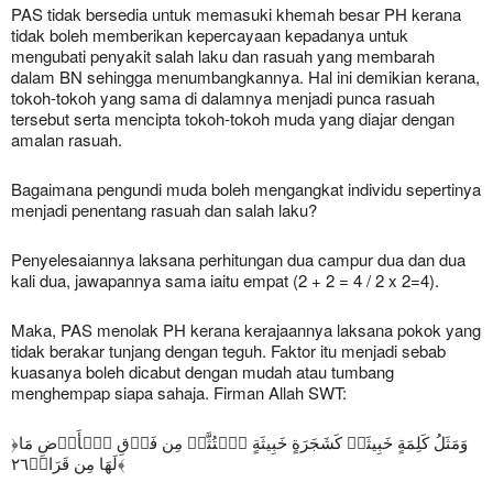
PAS tidak bersedia untuk memasuki khemah besar PH kerana
tidak boleh memberikan kepercayaan kepadanya untuk
mengubati penyakit salah laku dan rasuah yang membarah
dalam BN sehingga menumbangkannya. Hal ini demikian kerana,
tokoh-tokoh yang sama di dalamnya menjadi punca rasuah
tersebut serta mencipta tokoh-tokoh muda yang diajar dengan
amalan rasuah.
Bagaimana pengundi muda boleh mengangkat individu sepertinya
menjadi penentang rasuah dan salah laku?
Penyelesaiannya laksana perhitungan dua campur dua dan dua
kali dua, jawapannya sama iaitu empat (2 + 2 = 4 / 2 x 2=4).
Maka, PAS menolak PH kerana kerajaannya laksana pokok yang
tidak berakar tunjang dengan teguh. Faktor itu menjadi sebab
kuasanya boleh dicabut dengan mudah atau tumbang
menghempap siapa sahaja. Firman Allah SWT:
﴿وَمَثَلُ كَلِمَةٍ خَبِيثَةٖ كَشَجَرَةٍ خَبِيثَةٍ ٱجۡتُثَّتۡ مِن فَوۡقِ ٱلۡأَرۡضِ مَا
لَهَا مِن قَرَارٖ٢٦﴾