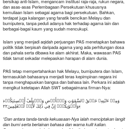
bersikap anti-Islam, mengancam institusi raja-raja, rukun negara,
dan asas-asas Perlembagaan Persekutuan khususnya
kemuliaan Islam sebagai agama bagi persekutuan. Bahkan,
terdapat juga kalangan yang fanatik bencikan Melayu dan
bumiputera, tanpa peduli adanya hak terhadap agama lain dan
berbagai-bagai kaum yang sudah mencukupi.
Islam yang menjadi aqidah perjuangan PAS menetapkan bahawa
politik tidak berpisah daripada agama yang ada perhitungan dosa
dan pahala serta dibawa ke alam akhirat. Maka, wawasan PAS
tidak tamat sekadar melepaskan harapan di alam dunia.
PAS tetap mempertahankan hak Melayu, bumiputera dan Islam,
termasuklah bahasanya menjadi teras kepimpinan negara ini
tanpa menghapuskan bangsa dan bahasa lain. Perkara ini adalah
mengikut ketetapan Allah SWT sebagaimana firman-Nya:
﴿وَمِنۡ ءَايَٰتِهِۦ خَلۡقُ ٱلسَّمَٰوَٰتِ وَٱلۡأَرۡضِ وَٱخۡتِلَٰفُ أَلۡسِنَتِكُمۡ
وَأَلۡوَٰنِكُمۡۚ إِنَّ فِي ذَٰلِكَ لَأٓيَٰتٖ لِّلۡعَٰلِمِينَ٢٢﴾
“Dan antara tanda-tanda kekuasaan-Nya ialah menciptakan langit
dan bumi serta berlainan bahasa dan warna kulit kalian.