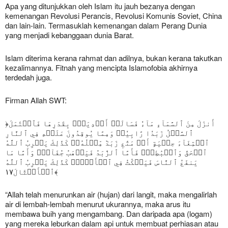
Apa yang ditunjukkan oleh Islam itu jauh bezanya dengan
kemenangan Revolusi Perancis, Revolusi Komunis Soviet, China
dan lain-lain. Termasuklah kemenangan dalam Perang Dunia
yang menjadi kebanggaan dunia Barat.
Islam diterima kerana rahmat dan adilnya, bukan kerana takutkan
kezalimannya. Fitnah yang mencipta Islamofobia akhirnya
terdedah juga.
Firman Allah SWT:
﴿أَنزَلَ مِنَ ٱلسَّمَآءِ مَآءٗ فَسَالَتۡ أَوۡدِيَةُۢ بِقَدَرِهَا فَٱحۡتَمَلَ
ٱلسَّيۡلُ زَبَدٗا رَّابِيٗاۖ وَمِمَّا يُوقِدُونَ عَلَيۡهِ فِي ٱلنَّارِ
ٱبۡتِغَآءَ حِلۡيَةٍ أَوۡ مَتَٰعٖ زَبَدٞ مِّثۡلُهُۥۚ كَذَٰلِكَ يَضۡرِبُ ٱللَّهُ
ٱلۡحَقَّ وَٱلۡبَٰطِلَۚ فَأَمَّا ٱلزَّبَدُ فَيَذۡهَبُ جُفَآءٗۖ وَأَمَّا مَا
يَنفَعُ ٱلنَّاسَ فَيَمۡكُثُ فِي ٱلۡأَرۡضِۚ كَذَٰلِكَ يَضۡرِبُ ٱللَّهُ
ٱلۡأَمۡثَالَ١٧﴾
“Allah telah menurunkan air (hujan) dari langit, maka mengalirlah
air di lembah-lembah menurut ukurannya, maka arus itu
membawa buih yang mengambang. Dan daripada apa (logam)
yang mereka leburkan dalam api untuk membuat perhiasan atau