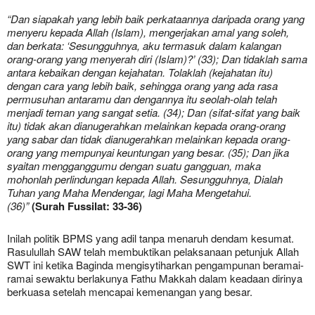
“Dan siapakah yang lebih baik perkataannya daripada orang yang
menyeru kepada Allah (Islam), mengerjakan amal yang soleh,
dan berkata: ‘Sesungguhnya, aku termasuk dalam kalangan
orang-orang yang menyerah diri (Islam)?’ (33); Dan tidaklah sama
antara kebaikan dengan kejahatan. Tolaklah (kejahatan itu)
dengan cara yang lebih baik, sehingga orang yang ada rasa
permusuhan antaramu dan dengannya itu seolah-olah telah
menjadi teman yang sangat setia. (34); Dan (sifat-sifat yang baik
itu) tidak akan dianugerahkan melainkan kepada orang-orang
yang sabar dan tidak dianugerahkan melainkan kepada orang-
orang yang mempunyai keuntungan yang besar. (35); Dan jika
syaitan mengganggumu dengan suatu gangguan, maka
mohonlah perlindungan kepada Allah. Sesungguhnya, Dialah
Tuhan yang Maha Mendengar, lagi Maha Mengetahui.
(36)”
(Surah Fussilat: 33-36)
Inilah politik BPMS yang adil tanpa menaruh dendam kesumat.
Rasulullah SAW telah membuktikan pelaksanaan petunjuk Allah
SWT ini ketika Baginda mengisytiharkan pengampunan beramai-
ramai sewaktu berlakunya Fathu Makkah dalam keadaan dirinya
berkuasa setelah mencapai kemenangan yang besar.