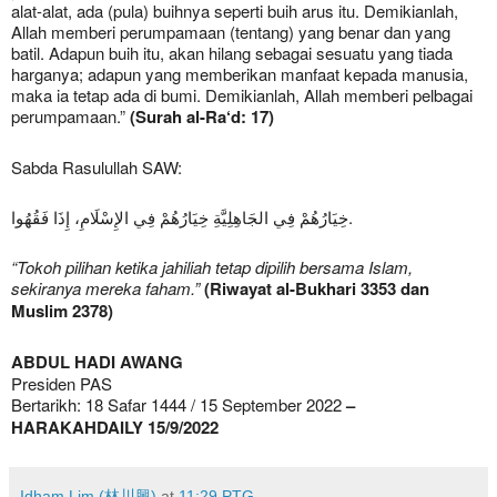
alat-alat, ada (pula) buihnya seperti buih arus itu. Demikianlah,
Allah memberi perumpamaan (tentang) yang benar dan yang
batil. Adapun buih itu, akan hilang sebagai sesuatu yang tiada
harganya; adapun yang memberikan manfaat kepada manusia,
maka ia tetap ada di bumi. Demikianlah, Allah memberi pelbagai
perumpamaan.”
(Surah al-Ra‘d: 17)
Sabda Rasulullah SAW:
‌خِيَارُهُمْ ‌فِي ‌الجَاهِلِيَّةِ ‌خِيَارُهُمْ ‌فِي ‌الإِسْلَامِ، ‌إِذَا ‌فَقُهُوا.
“Tokoh pilihan ketika jahiliah tetap dipilih bersama Islam,
sekiranya mereka faham.”
(Riwayat al-Bukhari 3353 dan
Muslim 2378)
ABDUL HADI AWANG
Presiden PAS
Bertarikh: 18 Safar 1444 / 15 September 2022
–
HARAKAHDAILY 15/9/2022
Idham Lim (林川興)
at
11:29 PTG