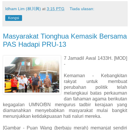
Idham Lim (林川興)
at
3:15 PTG
Tiada ulasan:
Kongsi
Masyarakat Tionghua Kemasik Bersama
PAS Hadapi PRU-13
7 Jamadil Awal 1433H. [MOD]
-
Kemaman - Kebangkitan
rakyat untuk membuat
perubahan politik telah
melangkaui batas perkauman
dan fahaman agama berikutan
kegagalan UMNO/BN mengurus tadbir kerajaan yang
diamanahkan menyebabkan masyarakat mulai bangkit
menunjukkan ketidakpuasan hati naluri mereka.
[Gambar - Puan Wang (berbaju merah) memanjat sendiri