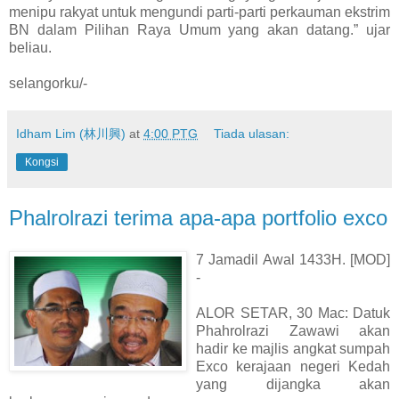
menipu rakyat untuk mengundi parti-parti perkauman ekstrim
BN dalam Pilihan Raya Umum yang akan datang.” ujar
beliau.
selangorku/-
Idham Lim (林川興)
at
4:00 PTG
Tiada ulasan:
Kongsi
Phalrolrazi terima apa-apa portfolio exco
7 Jamadil Awal 1433H. [MOD]
-
ALOR SETAR, 30 Mac: Datuk
Phahrolrazi Zawawi akan
hadir ke majlis angkat sumpah
Exco kerajaan negeri Kedah
yang dijangka akan