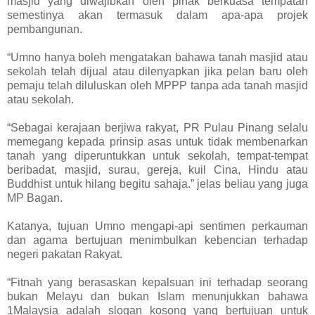
masjid yang diwajibkan oleh pihak berkuasa tempatan
semestinya akan termasuk dalam apa-apa projek
pembangunan.
“Umno hanya boleh mengatakan bahawa tanah masjid atau
sekolah telah dijual atau dilenyapkan jika pelan baru oleh
pemaju telah diluluskan oleh MPPP tanpa ada tanah masjid
atau sekolah.
“Sebagai kerajaan berjiwa rakyat, PR Pulau Pinang selalu
memegang kepada prinsip asas untuk tidak membenarkan
tanah yang diperuntukkan untuk sekolah, tempat-tempat
beribadat, masjid, surau, gereja, kuil Cina, Hindu atau
Buddhist untuk hilang begitu sahaja.” jelas beliau yang juga
MP Bagan.
Katanya, tujuan Umno mengapi-api sentimen perkauman
dan agama bertujuan menimbulkan kebencian terhadap
negeri pakatan Rakyat.
“Fitnah yang berasaskan kepalsuan ini terhadap seorang
bukan Melayu dan bukan Islam menunjukkan bahawa
1Malaysia adalah slogan kosong yang bertujuan untuk