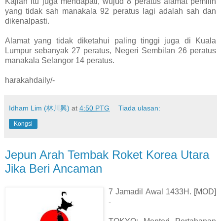
Kajian itu juga mendapati, wujud 8 peratus alamat pemilih
yang tidak sah manakala 92 peratus lagi adalah sah dan
dikenalpasti.
Alamat yang tidak diketahui paling tinggi juga di Kuala
Lumpur sebanyak 27 peratus, Negeri Sembilan 26 peratus
manakala Selangor 14 peratus.
harakahdaily/-
Idham Lim (林川興)
at
4:50 PTG
Tiada ulasan:
Kongsi
Jepun Arah Tembak Roket Korea Utara
Jika Beri Ancaman
7 Jamadil Awal 1433H. [MOD]
-