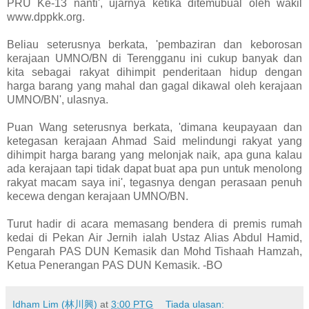
PRU Ke-13 nanti', ujarnya ketika ditemubual oleh wakil
www.dppkk.org.
Beliau seterusnya berkata, 'pembaziran dan keborosan
kerajaan UMNO/BN di Terengganu ini cukup banyak dan
kita sebagai rakyat dihimpit penderitaan hidup dengan
harga barang yang mahal dan gagal dikawal oleh kerajaan
UMNO/BN', ulasnya.
Puan Wang seterusnya berkata, 'dimana keupayaan dan
ketegasan kerajaan Ahmad Said melindungi rakyat yang
dihimpit harga barang yang melonjak naik, apa guna kalau
ada kerajaan tapi tidak dapat buat apa pun untuk menolong
rakyat macam saya ini', tegasnya dengan perasaan penuh
kecewa dengan kerajaan UMNO/BN.
Turut hadir di acara memasang bendera di premis rumah
kedai di Pekan Air Jernih ialah Ustaz Alias Abdul Hamid,
Pengarah PAS DUN Kemasik dan Mohd Tishaah Hamzah,
Ketua Penerangan PAS DUN Kemasik. -BO
Idham Lim (林川興)
at
3:00 PTG
Tiada ulasan: