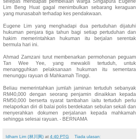
selepas mendapati pembelaan warga Singapura Eugene
Lim Beng Huat gagal menimbulkan sebarang keraguan
yang munasabah terhadap kes pendakwaan.
Eugene Lim yang menghadapi dua pertuduhan dijatuhi
hukuman penjara tiga tahun bagi setiap pertuduhan dan
hakim memerintahkan hukuman itu berjalan serentak
bermula hari ini.
Ahmad Zamzani turut membenarkan permohonan peguam
Tan Wee Yee, yang mewakili tertuduh, untuk
menangguhkan pelaksanaan hukuman itu sementara
menunggu rayuan di Mahkamah Tinggi.
Beliau memerintahkan jumlah jaminan tertuduh sebanyak
RM40,000 dengan seorang penjamin dinaikkan kepada
RM50,000 berserta syarat tambahan iaitu tertuduh perlu
melaporkan diri di balai polis berdekatan sebulan sekali dan
menyerahkan dokumen perjalanan kepada mahkamah
sehingga selesai rayuan. - BERNAMA
Idham Lim (林川興)
at
4:40 PTG
Tiada ulasan: