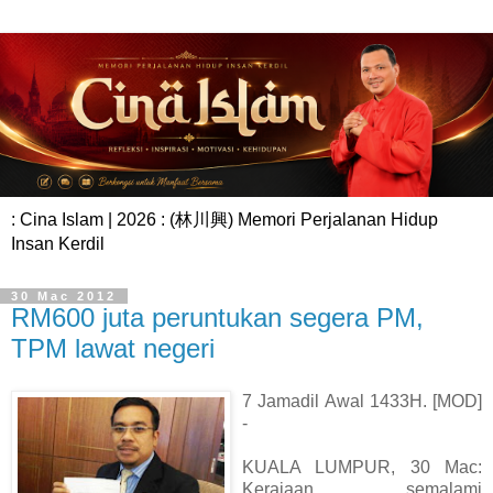
: Cina Islam | 2026 : (林川興) Memori Perjalanan Hidup
Insan Kerdil
30 Mac 2012
RM600 juta peruntukan segera PM,
TPM lawat negeri
7 Jamadil Awal 1433H. [MOD]
-
KUALA LUMPUR, 30 Mac:
Kerajaan semalami