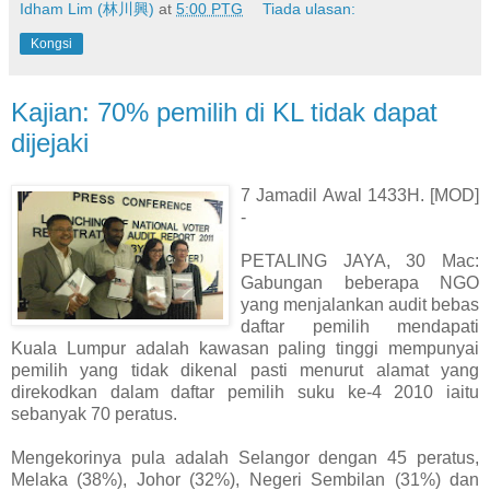
Idham Lim (林川興)
at
5:00 PTG
Tiada ulasan:
Kongsi
Kajian: 70% pemilih di KL tidak dapat
dijejaki
7 Jamadil Awal 1433H. [MOD]
-
PETALING JAYA, 30 Mac:
Gabungan beberapa NGO
yang menjalankan audit bebas
daftar pemilih mendapati
Kuala Lumpur adalah kawasan paling tinggi mempunyai
pemilih yang tidak dikenal pasti menurut alamat yang
direkodkan dalam daftar pemilih suku ke-4 2010 iaitu
sebanyak 70 peratus.
Mengekorinya pula adalah Selangor dengan 45 peratus,
Melaka (38%), Johor (32%), Negeri Sembilan (31%) dan