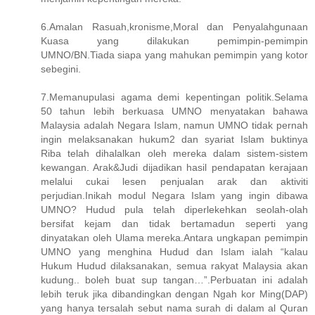
6.Amalan Rasuah,kronisme,Moral dan Penyalahgunaan
Kuasa yang dilakukan pemimpin-pemimpin
UMNO/BN.Tiada siapa yang mahukan pemimpin yang kotor
sebegini.
7.Memanupulasi agama demi kepentingan politik.Selama
50 tahun lebih berkuasa UMNO menyatakan bahawa
Malaysia adalah Negara Islam, namun UMNO tidak pernah
ingin melaksanakan hukum2 dan syariat Islam buktinya
Riba telah dihalalkan oleh mereka dalam sistem-sistem
kewangan. Arak&Judi dijadikan hasil pendapatan kerajaan
melalui cukai lesen penjualan arak dan aktiviti
perjudian.Inikah modul Negara Islam yang ingin dibawa
UMNO? Hudud pula telah diperlekehkan seolah-olah
bersifat kejam dan tidak bertamadun seperti yang
dinyatakan oleh Ulama mereka.Antara ungkapan pemimpin
UMNO yang menghina Hudud dan Islam ialah “kalau
Hukum Hudud dilaksanakan, semua rakyat Malaysia akan
kudung.. boleh buat sup tangan…”.Perbuatan ini adalah
lebih teruk jika dibandingkan dengan Ngah kor Ming(DAP)
yang hanya tersalah sebut nama surah di dalam al Quran