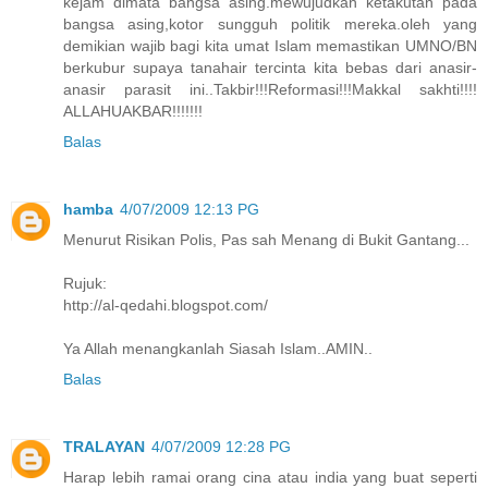
kejam dimata bangsa asing.mewujudkan ketakutan pada
bangsa asing,kotor sungguh politik mereka.oleh yang
demikian wajib bagi kita umat Islam memastikan UMNO/BN
berkubur supaya tanahair tercinta kita bebas dari anasir-
anasir parasit ini..Takbir!!!Reformasi!!!Makkal sakhti!!!!
ALLAHUAKBAR!!!!!!!
Balas
hamba
4/07/2009 12:13 PG
Menurut Risikan Polis, Pas sah Menang di Bukit Gantang...
Rujuk:
http://al-qedahi.blogspot.com/
Ya Allah menangkanlah Siasah Islam..AMIN..
Balas
TRALAYAN
4/07/2009 12:28 PG
Harap lebih ramai orang cina atau india yang buat seperti