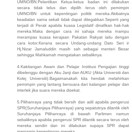
UMNO/BN.Pelantikan Ketua-ketua badan ini dilakukan
secara tidak telus dan dipilih terus oleh pemimpin
UMNO/BN untuk kepentingan politik mereka.Akibatnya
keadialan sama sekali tidak dapat ditegakkan.Seperti yang
terjadi di Perak apabila kuasa Legislatif dinafikan hak-hak
mereka.Maka dengan cara ini sahaja mereka mampu
merampas kuasa kerajaan Pakatan Rakyat iaitu dengan
cara kotor.Kerana secara Undang-undang Dato Seri ir
Hj.Nizar Jamaluddin masih sah sebagai menteri Besar
sehingga Mahkamah mengatakan sebaliknya.
4.Kakitangan Awam dan Pelajar Institusi Pengajian tinggi
dibelenggu dengan Aku Janji dan AUKU (Akta Universiti dan
Kolej Universiti).Bagaimanakah kita hendak melahirkan
pemimpin yang lantang bersuara dari kalangan pelajar dan
interlek jika suara mereka disekat.
5.Pilihanraya yang tidak bersih dan adil apabila pengerusi
SPR(Suruhanjaya Pilihanraya) yang sepatutnya dilantik oleh
Suruhanjaya Pilihanraya di bawah Parlimen namun
sebaliknya apabila pengerusi SPR dilantik secara terus oleh
mereka sendiri dan ini dilakukan supaya SPR dapat
menjamin kepentingan mereka.