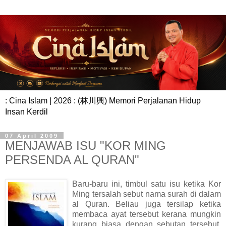
: Cina Islam | 2026 : (林川興) Memori Perjalanan Hidup
Insan Kerdil
07 April 2009
MENJAWAB ISU "KOR MING
PERSENDA AL QURAN"
Baru-baru ini, timbul satu isu ketika Kor
Ming tersalah sebut nama surah di dalam
al Quran. Beliau juga tersilap ketika
membaca ayat tersebut kerana mungkin
kurang biasa dengan sebutan tersebut.