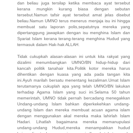
dan beliau juga tersilap ketika membaca ayat tersebut
kerana mungkin kurang biasa dengan sebutan
tersebut.Namun tafsir ayat tersebut amat jelas disebut
beliau.Namun UMNO terus menerus menjaja isu ini hingga
membuat satu laporan polis,sepatutnya mereka yang
dipertanggung jawapkan dengan isu menghina Islam dan
Syariat Islam kerana terang-terang menghina Hudud yang
termasuk dalam Hak-hak ALLAH.
Tidak cukupkah alasan-alasan ini untuk kita rakyat yang
dizalimi menumbangkan UMNO/BN hidup-hidup dari
kancah politik tanahair kita.Politik kotor mereka harus
dihentikan dengan kuasa yang ada pada tangan kita
ini.Ayuh marilah bersatu menentang kezaliman.Umat Islam
terutamanya cukuplah apa yang telah UMNO/BN lakukan
terhadap Agama Islam yang suci ini.Selama 50 tahun
memerintah, UMNO tidak pernah bercadang menegakkan
Undang-undang Islam bahkan diperkekehkan undang-
undang Islam dan mereka membuat acuan agama islam
dengan menggunakan akal mereka maka lahirlah Islam
Hadari. Lihatlah bagaimana mereka memanupulasi
undang-undang Hudud,mereka menampakkan hudud