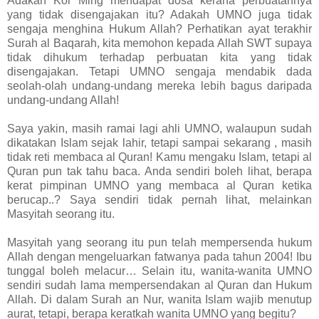
Adakah Kor Ming mendapat dosa kerana perbuatannya
yang tidak disengajakan itu? Adakah UMNO juga tidak
sengaja menghina Hukum Allah? Perhatikan ayat terakhir
Surah al Baqarah, kita memohon kepada Allah SWT supaya
tidak dihukum terhadap perbuatan kita yang tidak
disengajakan. Tetapi UMNO sengaja mendabik dada
seolah-olah undang-undang mereka lebih bagus daripada
undang-undang Allah!
Saya yakin, masih ramai lagi ahli UMNO, walaupun sudah
dikatakan Islam sejak lahir, tetapi sampai sekarang , masih
tidak reti membaca al Quran! Kamu mengaku Islam, tetapi al
Quran pun tak tahu baca. Anda sendiri boleh lihat, berapa
kerat pimpinan UMNO yang membaca al Quran ketika
berucap..? Saya sendiri tidak pernah lihat, melainkan
Masyitah seorang itu.
Masyitah yang seorang itu pun telah mempersenda hukum
Allah dengan mengeluarkan fatwanya pada tahun 2004! Ibu
tunggal boleh melacur… Selain itu, wanita-wanita UMNO
sendiri sudah lama mempersendakan al Quran dan Hukum
Allah. Di dalam Surah an Nur, wanita Islam wajib menutup
aurat, tetapi, berapa keratkah wanita UMNO yang begitu?