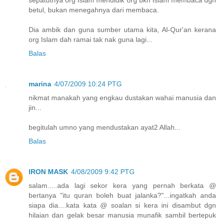
sepatutnya org Islam mendidik org bkn Islam membaca dgn
betul, bukan menegahnya dari membaca.
Dia ambik dan guna sumber utama kita, Al-Qur'an kerana
org Islam dah ramai tak nak guna lagi...
Balas
marina
4/07/2009 10:24 PTG
nikmat manakah yang engkau dustakan wahai manusia dan
jin...
begitulah umno yang mendustakan ayat2 Allah...
Balas
IRON MASK
4/08/2009 9:42 PTG
salam.....ada lagi sekor kera yang pernah berkata @
bertanya "itu quran boleh buat jalanka?"...ingatkah anda
siapa dia....kata kata @ soalan si kera ini disambut dgn
hilaian dan gelak besar manusia munafik sambil bertepuk