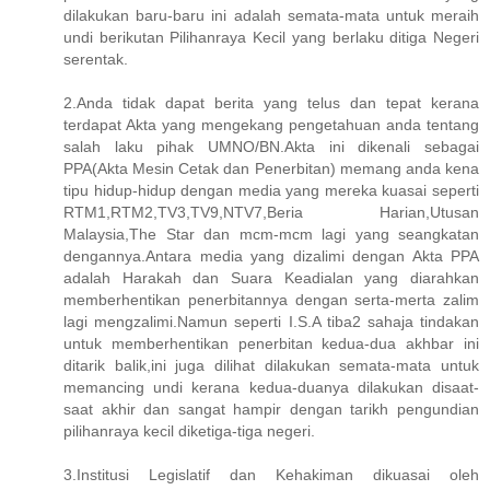
dilakukan baru-baru ini adalah semata-mata untuk meraih
undi berikutan Pilihanraya Kecil yang berlaku ditiga Negeri
serentak.
2.Anda tidak dapat berita yang telus dan tepat kerana
terdapat Akta yang mengekang pengetahuan anda tentang
salah laku pihak UMNO/BN.Akta ini dikenali sebagai
PPA(Akta Mesin Cetak dan Penerbitan) memang anda kena
tipu hidup-hidup dengan media yang mereka kuasai seperti
RTM1,RTM2,TV3,TV9,NTV7,Beria Harian,Utusan
Malaysia,The Star dan mcm-mcm lagi yang seangkatan
dengannya.Antara media yang dizalimi dengan Akta PPA
adalah Harakah dan Suara Keadialan yang diarahkan
memberhentikan penerbitannya dengan serta-merta zalim
lagi mengzalimi.Namun seperti I.S.A tiba2 sahaja tindakan
untuk memberhentikan penerbitan kedua-dua akhbar ini
ditarik balik,ini juga dilihat dilakukan semata-mata untuk
memancing undi kerana kedua-duanya dilakukan disaat-
saat akhir dan sangat hampir dengan tarikh pengundian
pilihanraya kecil diketiga-tiga negeri.
3.Institusi Legislatif dan Kehakiman dikuasai oleh