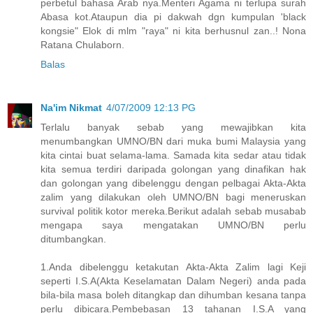
perbetul bahasa Arab nya.Menteri Agama ni terlupa surah
Abasa kot.Ataupun dia pi dakwah dgn kumpulan 'black
kongsie" Elok di mlm "raya" ni kita berhusnul zan..! Nona
Ratana Chulaborn.
Balas
Na'im Nikmat
4/07/2009 12:13 PG
Terlalu banyak sebab yang mewajibkan kita
menumbangkan UMNO/BN dari muka bumi Malaysia yang
kita cintai buat selama-lama. Samada kita sedar atau tidak
kita semua terdiri daripada golongan yang dinafikan hak
dan golongan yang dibelenggu dengan pelbagai Akta-Akta
zalim yang dilakukan oleh UMNO/BN bagi meneruskan
survival politik kotor mereka.Berikut adalah sebab musabab
mengapa saya mengatakan UMNO/BN perlu
ditumbangkan.
1.Anda dibelenggu ketakutan Akta-Akta Zalim lagi Keji
seperti I.S.A(Akta Keselamatan Dalam Negeri) anda pada
bila-bila masa boleh ditangkap dan dihumban kesana tanpa
perlu dibicara.Pembebasan 13 tahanan I.S.A yang