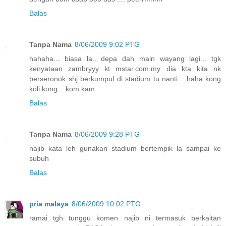
Balas
Tanpa Nama
8/06/2009 9:02 PTG
hahaha... biasa la.. depa dah main wayang lagi... tgk
kenyataan zambryyy kt mstar.com.my dia kta kita nk
berseronok shj berkumpul di stadium tu nanti... haha kong
koli kong... kom kam
Balas
Tanpa Nama
8/06/2009 9:28 PTG
najib kata leh gunakan stadium bertempik la sampai ke
subuh
Balas
pria malaya
8/06/2009 10:02 PTG
ramai tgh tunggu komen najib ni termasuk berkaitan