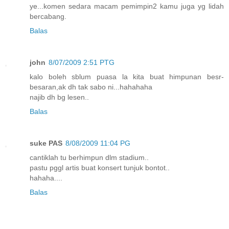
ye...komen sedara macam pemimpin2 kamu juga yg lidah
bercabang.
Balas
john
8/07/2009 2:51 PTG
kalo boleh sblum puasa la kita buat himpunan besr-
besaran,ak dh tak sabo ni...hahahaha
najib dh bg lesen..
Balas
suke PAS
8/08/2009 11:04 PG
cantiklah tu berhimpun dlm stadium..
pastu pggl artis buat konsert tunjuk bontot..
hahaha....
Balas