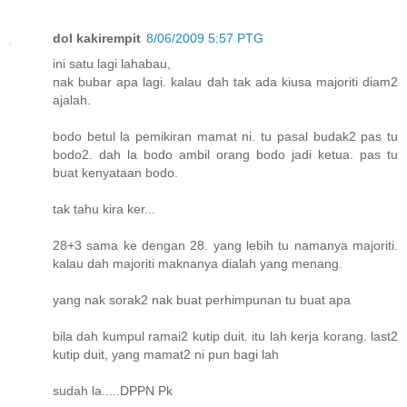
dol kakirempit
8/06/2009 5:57 PTG
ini satu lagi lahabau,
nak bubar apa lagi. kalau dah tak ada kiusa majoriti diam2
ajalah.
bodo betul la pemikiran mamat ni. tu pasal budak2 pas tu
bodo2. dah la bodo ambil orang bodo jadi ketua. pas tu
buat kenyataan bodo.
tak tahu kira ker...
28+3 sama ke dengan 28. yang lebih tu namanya majoriti.
kalau dah majoriti maknanya dialah yang menang.
yang nak sorak2 nak buat perhimpunan tu buat apa
bila dah kumpul ramai2 kutip duit. itu lah kerja korang. last2
kutip duit, yang mamat2 ni pun bagi lah
sudah la.....DPPN Pk