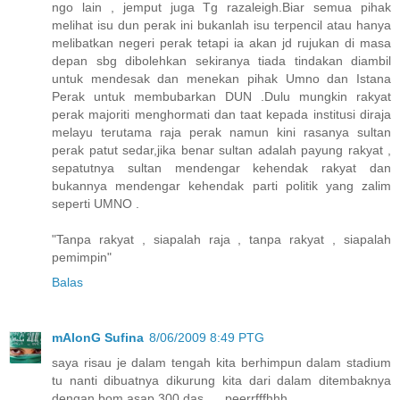
ngo lain , jemput juga Tg razaleigh.Biar semua pihak
melihat isu dun perak ini bukanlah isu terpencil atau hanya
melibatkan negeri perak tetapi ia akan jd rujukan di masa
depan sbg dibolehkan sekiranya tiada tindakan diambil
untuk mendesak dan menekan pihak Umno dan Istana
Perak untuk membubarkan DUN .Dulu mungkin rakyat
perak majoriti menghormati dan taat kepada institusi diraja
melayu terutama raja perak namun kini rasanya sultan
perak patut sedar,jika benar sultan adalah payung rakyat ,
sepatutnya sultan mendengar kehendak rakyat dan
bukannya mendengar kehendak parti politik yang zalim
seperti UMNO .
"Tanpa rakyat , siapalah raja , tanpa rakyat , siapalah
pemimpin"
Balas
mAlonG Sufina
8/06/2009 8:49 PTG
saya risau je dalam tengah kita berhimpun dalam stadium
tu nanti dibuatnya dikurung kita dari dalam ditembaknya
dengan bom asap 300 das .... peerrfffhhh