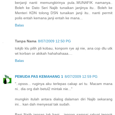
berjanji nanti memungkirinya pula..MUNAFIK namanya..
Boleh ke Dato Seri Najib tunaikan janjinya itu.. Boleh ke
Menteri KDN tolong DSN tunaikan janji itu.. nanti permit
polis entah kemana janji entah ke mana...
Balas
Tanpa Nama
8/07/2009 12:50 PG
tokjib klu pilih jdi kobau, konpom rye aji nie, ana cop dlu utk
wt korban or akikah hahahahaaa....
Balas
PEMUDA PAS KEMAHANG 1
8/07/2009 12:59 PG
"..opsss... ruginya aku terlepas cakap ari tu. Macam mana
ni.. dia org dah betul2 mintak nie..."
mungkin itulah antara dialog dalaman diri Najib sekarang
ini... kan dah menyesal tak sudah.
Bagi Najib jangan tak bagi... jangan sampai rakyat tengok