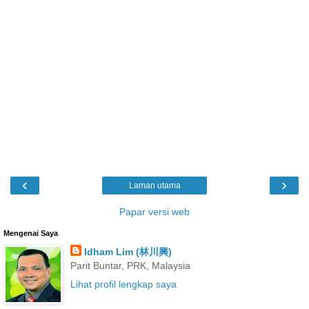
‹
›
Laman utama
Papar versi web
Mengenai Saya
Idham Lim (林川興)
Parit Buntar, PRK, Malaysia
Lihat profil lengkap saya