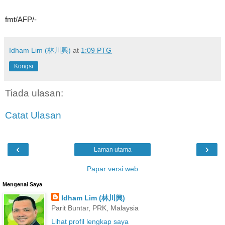
fmt/AFP/-
Idham Lim (林川興)
at
1:09 PTG
Kongsi
Tiada ulasan:
Catat Ulasan
‹
›
Laman utama
Papar versi web
Mengenai Saya
Idham Lim (林川興)
Parit Buntar, PRK, Malaysia
Lihat profil lengkap saya