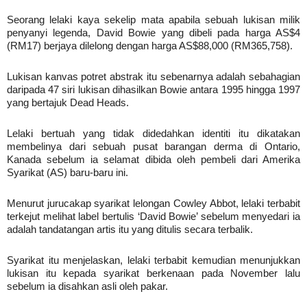
Seorang lelaki kaya sekelip mata apabila sebuah lukisan milik
penyanyi legenda, David Bowie yang dibeli pada harga AS$4
(RM17) berjaya dilelong dengan harga AS$88,000 (RM365,758).
Lukisan kanvas potret abstrak itu sebenarnya adalah sebahagian
daripada 47 siri lukisan dihasilkan Bowie antara 1995 hingga 1997
yang bertajuk Dead Heads.
Lelaki bertuah yang tidak didedahkan identiti itu dikatakan
membelinya dari sebuah pusat barangan derma di Ontario,
Kanada sebelum ia selamat dibida oleh pembeli dari Amerika
Syarikat (AS) baru-baru ini.
Menurut jurucakap syarikat lelongan Cowley Abbot, lelaki terbabit
terkejut melihat label bertulis ‘David Bowie’ sebelum menyedari ia
adalah tandatangan artis itu yang ditulis secara terbalik.
Syarikat itu menjelaskan, lelaki terbabit kemudian menunjukkan
lukisan itu kepada syarikat berkenaan pada November lalu
sebelum ia disahkan asli oleh pakar.